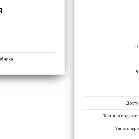
Я
П
ебника
9
Досту
Тест для подгото
Удостовере