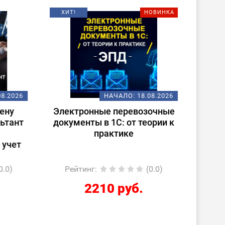
ХИТ!
НОВИНКА
08.2026
НАЧАЛО:
18.08.2026
ену
Электронные перевозочные
Испо
ьтант
документы в 1С: от теории к
ст
практике
(
 учет
0.0)
Рейтинг
:
(0.0)
Ре
2210 руб.