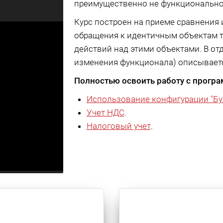
преимущественно не функциональног
Курс построен на приеме сравнения 
обращения к идентичным объектам т
действий над этими объектами. В отд
изменения функционала) описываетс
Полностью освоить работу с програ
Использование конфигурации "Бу
Учет НДС
.
Налоговый учет
.