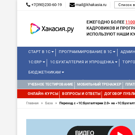
+7(390)230-60-19
mail@khakasia.ru
Список 
ЕЖЕГОДНО БОЛЕЕ
1100
КАДРОВИКОВ И ПРОГ
ИСПОЛЬЗУЮТ НАШИ КУ
СТАРТ В 1С
ПРОГРАММИРОВАНИЕ В 1С
АДМИН
1С:ERP
1С:БУХГАЛТЕРИЯ И УПРОЩЕНКА
ТОРГО
БЮДЖЕТНИКАМ
КУРСЫ ДЛЯ ШКОЛЬНИКОВ
ДЛЯ ШКОЛЬНИКОВ
УЧЕБНОЕ ТЕСТИРОВАНИЕ
МОБИЛЬНЫЙ ТРЕНАЖЕР
ПЛАТ
WEB, JAVA И ANDROID
ОНЛАЙН-КУРСЫ
ВОПРОСЫ И ОТВЕТЫ
ДОГОВОР ПУБЛ
»
»
Главная
База
Переход с «1С:Бухгалтерии 2.0» на «1С:Бухгал