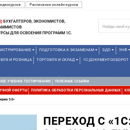
видеокурсов
Расписание онлайн-курсов
0
БУХГАЛТЕРОВ, ЭКОНОМИСТОВ,
РАММИСТОВ
РСЫ ДЛЯ ОСВОЕНИЯ ПРОГРАММ 1С.
ИСТРИРОВАНИЕ
ПОДГОТОВКА К ЭКЗАМЕНАМ
ЭДО
УНФ
ВЛЯ И РОЗНИЦА
ТОРГОВЛЯ И СКЛАД
1С:ДОКУМЕНТООБОРОТ
1С:УПРАВЛЕНИЕ ХОЛДИНГОМ
УПРАВЛЕНИЕ ПРОЕКТАМИ
УПРАВ
НОЕ УЧЕБНОЕ ТЕСТИРОВАНИЕ
ПОЛЕЗНЫЕ ССЫЛКИ
ИЧНОЙ ОФЕРТЫ
ПОЛИТИКА ОБРАБОТКИ ПЕРСОНАЛЬНЫХ ДАННЫХ
КО
терию 3.0»
ПЕРЕХОД С «1