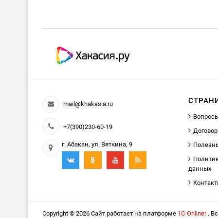
СТРАН
mail@khakasia.ru
Вопросы
+7(390)230-60-19
Договор
г. Абакан, ул. Вяткина, 9
Полезн
Политик
данных
Контак
Copyright © 2026 Сайт работает на платформе
1С-Onliner
. В