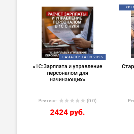
ХИТ!
08.2026
НАЧАЛО:
14.08.2026
 в
«1С:Зарплата и управление
Стар
ата и
персоналом для
лом»
начинающих»
0.0)
Рейтинг
:
(0.0)
Ре
2424 руб.