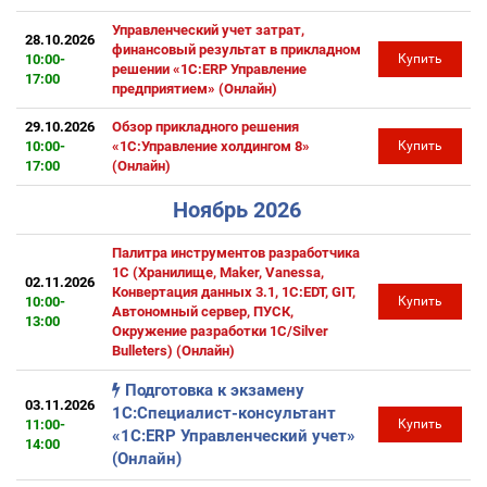
Управленческий учет затрат,
28.10.2026
финансовый результат в прикладном
10:00-
Купить
решении «1С:ERP Управление
17:00
предприятием» (Онлайн)
29.10.2026
Обзор прикладного решения
10:00-
«1С:Управление холдингом 8»
Купить
17:00
(Онлайн)
Ноябрь 2026
Палитра инструментов разработчика
1С (Хранилище, Maker, Vanessa,
02.11.2026
Конвертация данных 3.1, 1C:EDT, GIT,
10:00-
Купить
Автономный сервер, ПУСК,
13:00
Окружение разработки 1С/Silver
Bulleters) (Онлайн)
Подготовка к экзамену
03.11.2026
1С:Специалист-консультант
11:00-
Купить
«1С:ERP Управленческий учет»
14:00
(Онлайн)