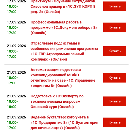
17.09.2026
Практикум «Обучение сотрудников.
10:00-
Сквозной пример в «1С:ЗУП КОРП 8
Купить
17:00
ред. 3» (Онлайн)
17.09.2026
Профессиональная работа в
10:00-
программе «1С:Документооборот 8»
Купить
17:30
(Онлайн)
Отраслевые подсистемы и
21.09.2026
особенности применения программы
10:00-
Купить
«1С:ERP Агропромышленный
17:00
комплекс» (Онлайн)
Автоматизация подготовки
21.09.2026
консолидированной МСФО
10:00-
Купить
отчетности на базе «1С:Управление
17:00
холдингом 8» (Онлайн)
21.09.2026
Подготовка к 1С:Эксперту по
10:00-
технологическим вопросам.
Купить
18:00
Основной курс (Онлайн)
21.09.2026
Ведение бухгалтерского учета в
10:00-
«1С:Предприятие 8» (1С:Бухгалтерия
Купить
17:00
для начинающих) (Онлайн)