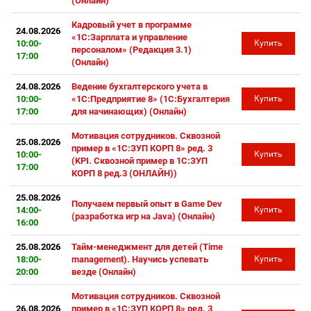
(Онлайн)
Кадровый учет в программе
24.08.2026
«1С:Зарплата и управление
10:00-
Купить
персоналом» (Редакция 3.1)
17:00
(Онлайн)
24.08.2026
Ведение бухгалтерского учета в
10:00-
«1С:Предприятие 8» (1С:Бухгалтерия
Купить
17:00
для начинающих) (Онлайн)
Мотивация сотрудников. Сквозной
25.08.2026
пример в «1С:ЗУП КОРП 8» ред. 3
10:00-
Купить
(KPI. Сквозной пример в 1С:ЗУП
17:00
КОРП 8 ред.3 (ОНЛАЙН))
25.08.2026
Получаем первый опыт в Game Dev
14:00-
Купить
(разработка игр на Java) (Онлайн)
16:00
25.08.2026
Тайм-менеджмент для детей (Time
18:00-
management). Научись успевать
Купить
20:00
везде (Онлайн)
Мотивация сотрудников. Сквозной
26.08.2026
пример в «1С:ЗУП КОРП 8» ред. 3