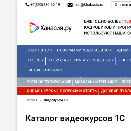
+7(390)230-60-19
mail@khakasia.ru
Список 
ЕЖЕГОДНО БОЛЕЕ
1100
КАДРОВИКОВ И ПРОГ
ИСПОЛЬЗУЮТ НАШИ КУ
СТАРТ В 1С
ПРОГРАММИРОВАНИЕ В 1С
АДМИН
1С:ERP
1С:БУХГАЛТЕРИЯ И УПРОЩЕНКА
ТОРГО
БЮДЖЕТНИКАМ
КУРСЫ ДЛЯ ШКОЛЬНИКОВ
ДЛЯ ШКОЛЬНИКОВ
УЧЕБНОЕ ТЕСТИРОВАНИЕ
МОБИЛЬНЫЙ ТРЕНАЖЕР
ПЛАТ
WEB, JAVA И ANDROID
ОНЛАЙН-КУРСЫ
ВОПРОСЫ И ОТВЕТЫ
ДОГОВОР ПУБЛ
»
Главная
Видеокурсы 1С
Каталог видеокурсов 1С