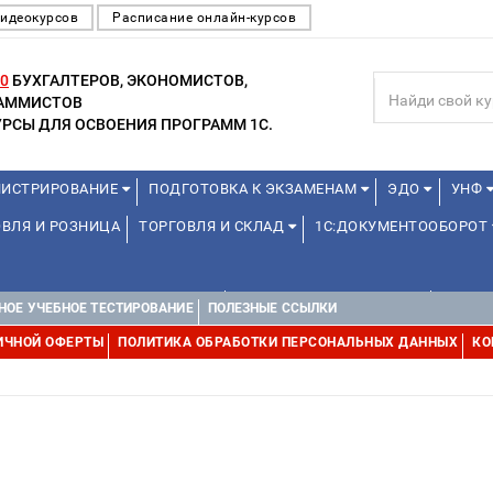
видеокурсов
Расписание онлайн-курсов
0
БУХГАЛТЕРОВ, ЭКОНОМИСТОВ,
РАММИСТОВ
РСЫ ДЛЯ ОСВОЕНИЯ ПРОГРАММ 1С.
ИСТРИРОВАНИЕ
ПОДГОТОВКА К ЭКЗАМЕНАМ
ЭДО
УНФ
ВЛЯ И РОЗНИЦА
ТОРГОВЛЯ И СКЛАД
1С:ДОКУМЕНТООБОРОТ
1С:УПРАВЛЕНИЕ ХОЛДИНГОМ
УПРАВЛЕНИЕ ПРОЕКТАМИ
УПРАВ
НОЕ УЧЕБНОЕ ТЕСТИРОВАНИЕ
ПОЛЕЗНЫЕ ССЫЛКИ
ИЧНОЙ ОФЕРТЫ
ПОЛИТИКА ОБРАБОТКИ ПЕРСОНАЛЬНЫХ ДАННЫХ
КО