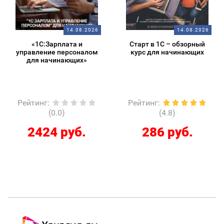
14.08.2026
18.08.2026
Старт в 1С – обзорный
Подготовка к экзамену
курс для начинающих
1С:Специалист-
консультант 1С:ERP 2.5.
Регламентированный
учет
Рейтинг
:
Рейтинг
:
(4.8)
(0.0)
286 руб.
12267 руб.