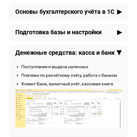
Основы бухгалтерского учёта в 1С
Что такое бухгалтерский учёт и зачем он нужен
Подготовка базы и настройки
План счетов, проводки, дебет и кредит —
простым языком
Создание базы, выбор функциональности
Как это реализовано в 1С
Денежные средства: касса и банк
Настройка учётной политики, налогов и
параметров
Настройка структуры справочников: статьи
Поступление и выдача наличных
затрат, доходы и расходы
Платежи по расчётному счёту, работа с банком
Клиент-Банк, валютный учёт, кассовая книга