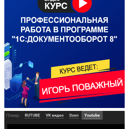
Плеер:
RUTUBE
VK видео
Dzen
Youtube